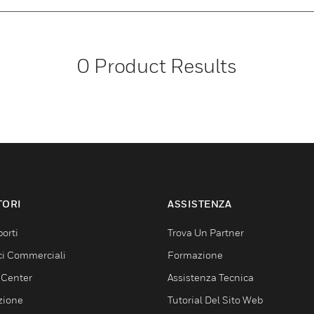
0
Product Results
TORI
ASSISTENZA
orti
Trova Un Partner
ici Commerciali
Formazione
 Center
Assistenza Tecnica
zione
Tutorial Del Sito Web