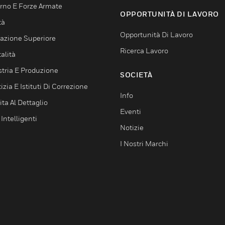
rno E Forze Armate
OPPORTUNITÀ DI LAVORO
tà
Opportunità Di Lavoro
azione Superiore
Ricerca Lavoro
alità
stria E Produzione
SOCIETÀ
izia E Istituti Di Correzione
Info
ta Al Dettaglio
Eventi
 Intelligenti
Notizie
I Nostri Marchi