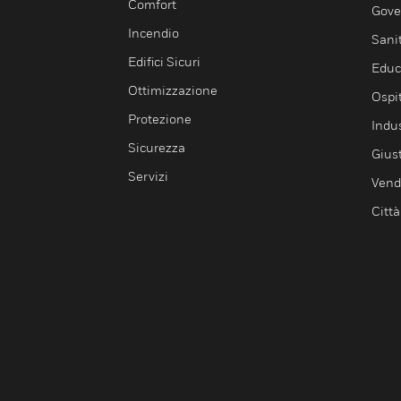
Comfort
Gove
Incendio
Sani
Edifici Sicuri
Educ
Ottimizzazione
Ospit
Protezione
Indu
Sicurezza
Giust
Servizi
Vendi
Città