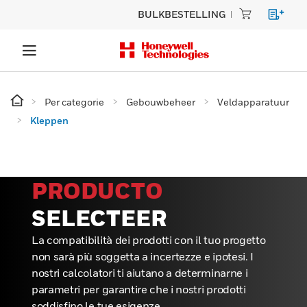
BULKBESTELLING
Per categorie
Gebouwbeheer
Veldapparatuur
Kleppen
PRODUCTO
SELECTEER
La compatibilità dei prodotti con il tuo progetto
non sarà più soggetta a incertezze e ipotesi. I
nostri calcolatori ti aiutano a determinarne i
parametri per garantire che i nostri prodotti
soddisfino le tue esigenze.