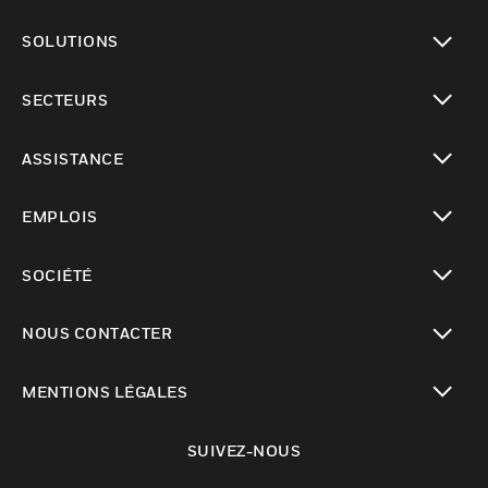
toggle view
SOLUTIONS
toggle view
SECTEURS
toggle view
ASSISTANCE
toggle view
EMPLOIS
toggle view
SOCIÉTÉ
toggle view
NOUS CONTACTER
toggle view
MENTIONS LÉGALES
toggle view
SUIVEZ-NOUS