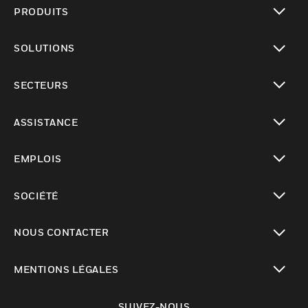
PRODUITS
toggle view
SOLUTIONS
toggle view
SECTEURS
toggle view
ASSISTANCE
toggle view
EMPLOIS
toggle view
SOCIÉTÉ
toggle view
NOUS CONTACTER
toggle view
MENTIONS LÉGALES
toggle view
SUIVEZ-NOUS