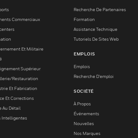
ports
Recherche De Partenaires
ments Commerciaux
Formation
centers
Assistance Technique
ation
Tutoriels De Sites Web
ernement Et Militaire
EMPLOIS
é
Emplois
ignement Supérieur
Recherche D'emploi
llerie/Restauration
trie Et Fabrication
SOCIÉTÉ
ce Et Corrections
À Propos
e Au Détail
Événements
s Intelligentes
Nouvelles
Nos Marques