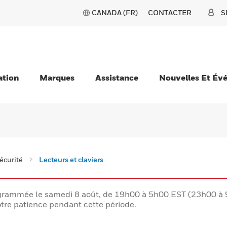
CANADA (FR)
CONTACTER
S
ation
Marques
Assistance
Nouvelles Et Év
écurité
Lecteurs et claviers
rogrammée le samedi 8 août, de 19h00 à 5h00 EST (23h00 
tre patience pendant cette période.