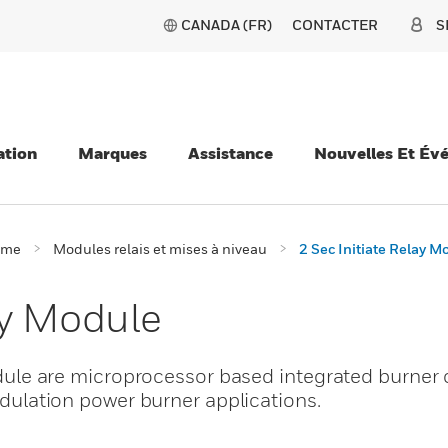
CANADA (FR)
CONTACTER
S
ation
Marques
Assistance
Nouvelles Et Év
ème
Modules relais et mises à niveau
2 Sec Initiate Relay M
ay Module
 are microprocessor based integrated burner c
modulation power burner applications.