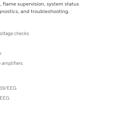
 flame supervision, system status
gnostics, and troubleshooting.
 voltage checks
h
 amplifiers
/269/EEG
3/EEG