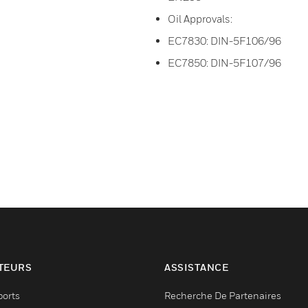
Oil Approvals:
EC7830: DIN-5F106/96
EC7850: DIN-5F107/96
TEURS
ASSISTANCE
ports
Recherche De Partenaires