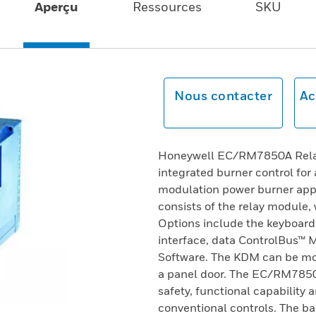
Aperçu
Ressources
SKU
Nous contacter
Ac
Honeywell EC/RM7850A Relay
integrated burner control for a
modulation power burner ap
consists of the relay module,
Options include the keyboar
interface, data ControlBus™
Software. The KDM can be mou
a panel door. The EC/RM7850
safety, functional capability 
conventional controls. The b