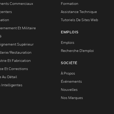
ments Commerciaux
Formation
centers
Assistance Technique
ation
Tutoriels De Sites Web
ernement Et Militaire
EMPLOIS
é
Emplois
ignement Supérieur
Recherche D'emploi
llerie/Restauration
trie Et Fabrication
SOCIÉTÉ
ce Et Corrections
À Propos
e Au Détail
Événements
s Intelligentes
Nouvelles
Nos Marques