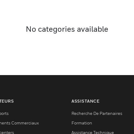
No categories available
TEURS
ASSISTANCE
ports
Recherche De Partenaires
ments Commerciaux
Formation
centers
Assistance Technique