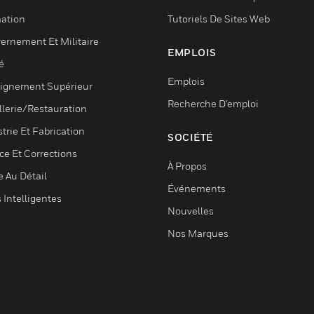
ation
Tutoriels De Sites Web
ernement Et Militaire
EMPLOIS
é
Emplois
ignement Supérieur
Recherche D'emploi
llerie/Restauration
trie Et Fabrication
SOCIÉTÉ
ce Et Corrections
À Propos
e Au Détail
Événements
s Intelligentes
Nouvelles
Nos Marques