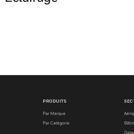
PRODUITS
SEC
Par Marque
Aéro
Par Catégorie
Bâti
Data