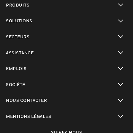
PRODUITS
toggle view
SOLUTIONS
toggle view
SECTEURS
toggle view
ASSISTANCE
toggle view
EMPLOIS
toggle view
SOCIÉTÉ
toggle view
NOUS CONTACTER
toggle view
MENTIONS LÉGALES
toggle view
SUIVEZ-NOUS