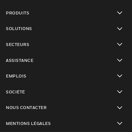
PRODUITS
toggle view
SOLUTIONS
toggle view
SECTEURS
toggle view
ASSISTANCE
toggle view
EMPLOIS
toggle view
SOCIÉTÉ
toggle view
NOUS CONTACTER
toggle view
MENTIONS LÉGALES