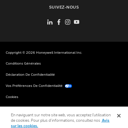
toggle view
SUIVEZ-NOUS
Copyright © 2026 Honeywell International Inc.
Conditions Générales
Déclaration De Confidentialité
Vos Préférences De Confidentialité
Cookies
Désabonnement Global
En naviguant sur notre site web, vous acceptez l'utilisation
de cookies. Pour plus d’informations, consultez nos
Avis
sur les cookies.