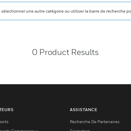
z sélectionner une autre catégorie ou utiliser la barre de recherche p
0
Product Results
TEURS
ASSISTANCE
ports
Recherche De Partenaires
ments Commerciaux
Formation