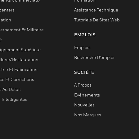
centers
Assistance Technique
ation
Tutoriels De Sites Web
ernement Et Militaire
EMPLOIS
é
Emplois
ignement Supérieur
Recherche D'emploi
llerie/Restauration
trie Et Fabrication
SOCIÉTÉ
ce Et Corrections
À Propos
e Au Détail
Événements
s Intelligentes
Nouvelles
Nos Marques