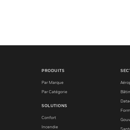
PRODUITS
SEC
Par Marque
Aéro
Par Catégorie
Bâti
Data
SOLUTIONS
Form
Confort
Gouv
Incendie
Sant