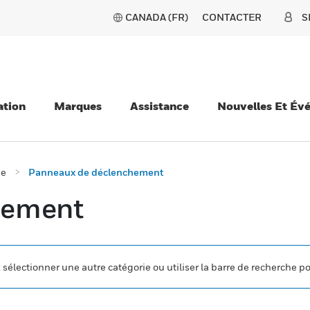
CANADA (FR)
CONTACTER
S
ation
Marques
Assistance
Nouvelles Et Év
ie
Panneaux de déclenchement
hement
z sélectionner une autre catégorie ou utiliser la barre de recherche p