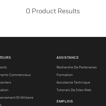
0
Product Results
TEURS
ASSISTANCE
ports
Recherche De Partenaires
ments Commerciaux
Formation
centers
Assistance Technique
ation
Tutoriels De Sites Web
ernement Et Militaire
EMPLOIS
é