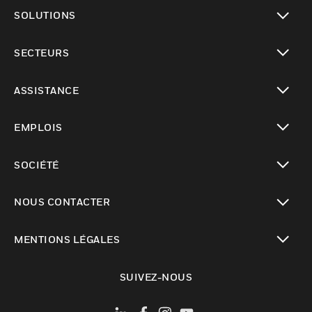
toggle view
SOLUTIONS
toggle view
SECTEURS
toggle view
ASSISTANCE
toggle view
EMPLOIS
toggle view
SOCIÉTÉ
toggle view
NOUS CONTACTER
toggle view
MENTIONS LÉGALES
toggle view
SUIVEZ-NOUS