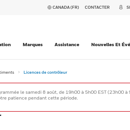
CANADA (FR)
CONTACTER
S
ation
Marques
Assistance
Nouvelles Et Év
âtiments
Licences de contrôleur
rogrammée le samedi 8 août, de 19h00 à 5h00 EST (23h00 
tre patience pendant cette période.
r