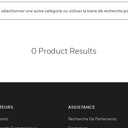
z sélectionner une autre catégorie ou utiliser la barre de recherche p
0
Product Results
TEURS
ASSISTANCE
ports
Recherche De Partenaires
ments Commerciaux
Formation