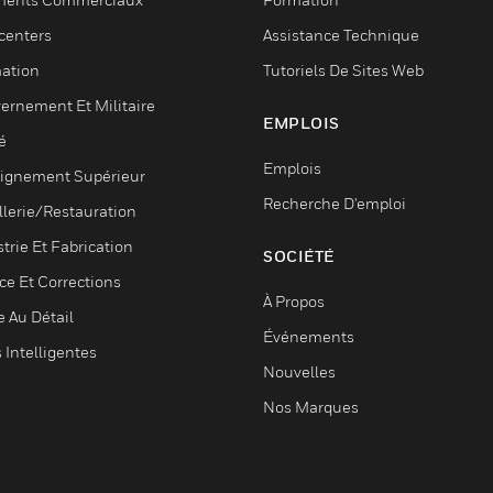
centers
Assistance Technique
ation
Tutoriels De Sites Web
ernement Et Militaire
EMPLOIS
é
Emplois
ignement Supérieur
Recherche D'emploi
llerie/Restauration
trie Et Fabrication
SOCIÉTÉ
ce Et Corrections
À Propos
e Au Détail
Événements
s Intelligentes
Nouvelles
Nos Marques