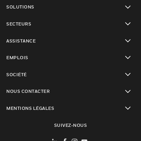
toggle view
SOLUTIONS
toggle view
SECTEURS
toggle view
ASSISTANCE
toggle view
EMPLOIS
toggle view
SOCIÉTÉ
toggle view
NOUS CONTACTER
toggle view
MENTIONS LÉGALES
toggle view
SUIVEZ-NOUS