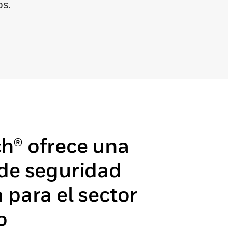
os.
h® ofrece una
 de seguridad
 para el sector
o