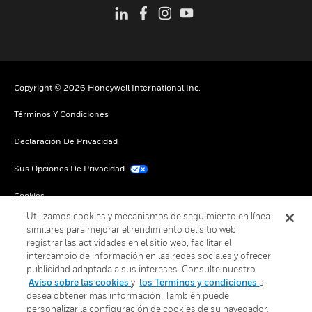
Copyright © 2026 Honeywell International Inc.
Términos Y Condiciones
Declaración De Privacidad
Sus Opciones De Privacidad
Cookies
Utilizamos cookies y mecanismos de seguimiento en línea
Darse De Baja Global
similares para mejorar el rendimiento del sitio web,
registrar las actividades en el sitio web, facilitar el
intercambio de información en las redes sociales y ofrecer
publicidad adaptada a sus intereses. Consulte nuestro
Aviso sobre las cookies
y
los Términos y condiciones
si
desea obtener más información. También puede
personalizar la configuración de cookies de su navegador.