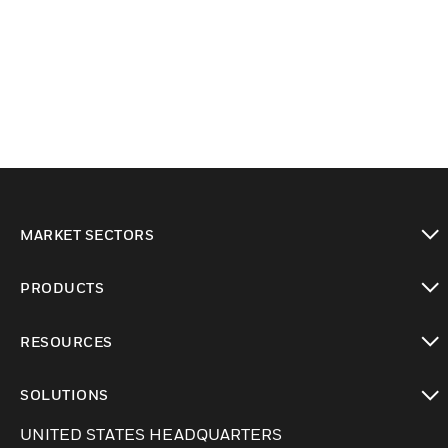
MARKET SECTORS
Cambiar vista
PRODUCTS
Cambiar vista
RESOURCES
Cambiar vista
SOLUTIONS
Cambiar vista
UNITED STATES HEADQUARTERS