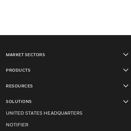
MARKET SECTORS
Cambiar vista
PRODUCTS
Cambiar vista
RESOURCES
Cambiar vista
SOLUTIONS
Cambiar vista
UNITED STATES HEADQUARTERS
NOTIFIER