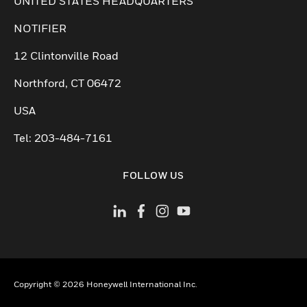
Cambiar vista
UNITED STATES HEADQUARTERS
NOTIFIER
12 Clintonville Road
Northford, CT 06472
USA
Tel: 203-484-7161
FOLLOW US
Copyright © 2026 Honeywell International Inc.