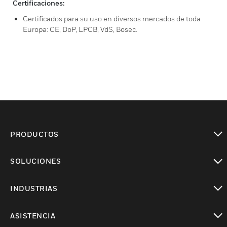
Certificaciones:
Certificados para su uso en diversos mercados de toda
Europa: CE, DoP, LPCB, VdS, Bosec.
PRODUCTOS
Cambiar vista
SOLUCIONES
Cambiar vista
INDUSTRIAS
Cambiar vista
ASISTENCIA