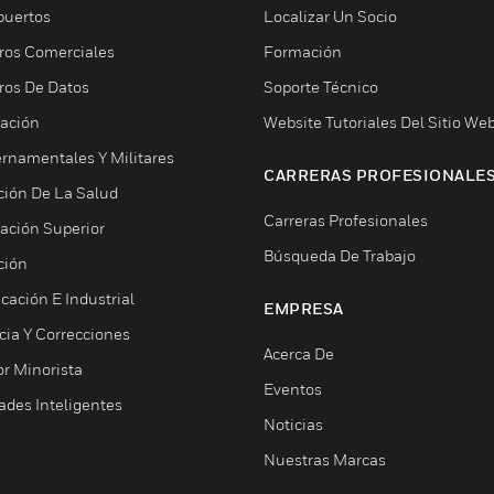
puertos
Localizar Un Socio
ros Comerciales
Formación
ros De Datos
Soporte Técnico
ación
Website Tutoriales Del Sitio We
rnamentales Y Militares
CARRERAS PROFESIONALE
ción De La Salud
Carreras Profesionales
ación Superior
Búsqueda De Trabajo
ción
cación E Industrial
EMPRESA
cia Y Correcciones
Acerca De
or Minorista
Eventos
ades Inteligentes
Noticias
Nuestras Marcas