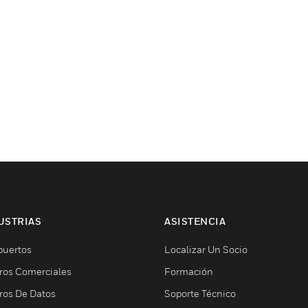
USTRIAS
ASISTENCIA
puertos
Localizar Un Socio
ros Comerciales
Formación
ros De Datos
Soporte Técnico