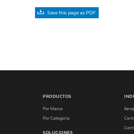
Save this page as PDF
PRODUCTOS
IND
Por Marca
Aero
Por Categoría
Cent
Cent
SOLUCIONES