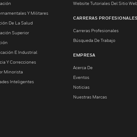
ación
Website Tutoriales Del Sitio We
rnamentales Y Militares
CARRERAS PROFESIONALE
ción De La Salud
Carreras Profesionales
ación Superior
Búsqueda De Trabajo
ción
cación E Industrial
EMPRESA
cia Y Correcciones
Acerca De
or Minorista
Eventos
ades Inteligentes
Noticias
Nuestras Marcas