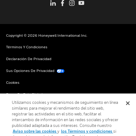
Copyright © 2026 Honeywell International Inc.
Términos Y Condiciones
Declaración De Privacidad
Sus Opciones De Privacidad
Cookies
Darse De Baja Global
Utilizamos cookies y mecanismos de seguimiento en línea
similares para mejorar el rendimiento del sitio web,
registrar las actividades en el sitio web, facilitar el
intercambio de información en las redes sociales y ofrecer
publicidad adaptada a sus intereses. Consulte nuestro
Aviso sobre las cookies
y
los Términos y condiciones
si