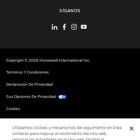
Cambiar vista
SÍGANOS
Copyright © 2026 Honeywell International Inc.
Términos Y Condiciones
Declaración De Privacidad
Sus Opciones De Privacidad
Cookies
Darse De Baja Global
Utilizamos cookies y mecanismos de seguimiento en línea
similares para mejorar el rendimiento del sitio web,
registrar las actividades en el sitio web, facilitar el