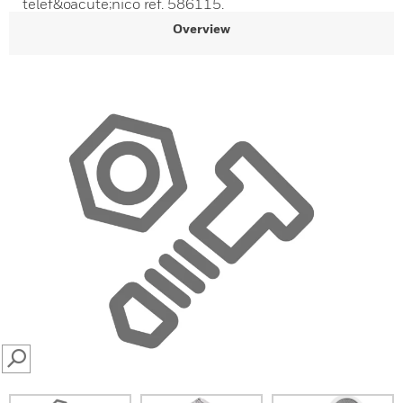
telef&oacute;nico ref. 586115.
Overview
SEARCH