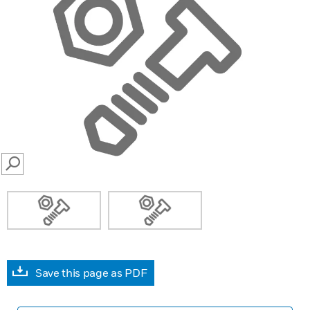
SEARCH
Save this page as PDF