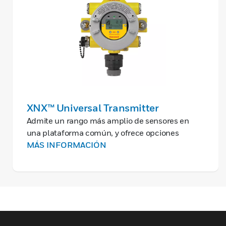
XNX™ Universal Transmitter
Admite un rango más amplio de sensores en
una plataforma común, y ofrece opciones
modulares de entradas y salidas (lo que permite
MÁS INFORMACIÓN
a los clientes ahorrar tiempo y dinero). •
Resumen de especificaciones