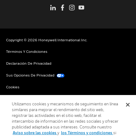
Copyright © 2026 Honeywell International Inc.
Términos Y Condiciones
Declaración De Privacidad
Sus Opciones De Privacidad
Cookies
Darse De Baja Global
Utilizamos cookies y mecanismos de seguimiento en línea
similares para mejorar el rendimiento del sitio web,
registrar las actividades en el sitio web, facilitar el
intercambio de información en las redes sociales y ofrecer
publicidad adaptada a sus intereses. Consulte nuestro
Aviso sobre las cookies
y
los Términos y condiciones
si