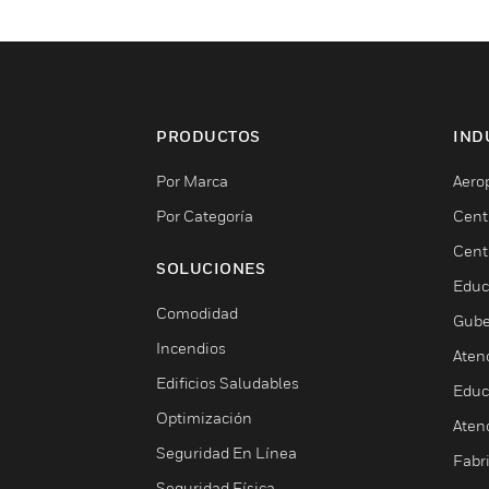
PRODUCTOS
IND
Por Marca
Aero
Por Categoría
Cent
Cent
SOLUCIONES
Educ
Comodidad
Gube
Incendios
Aten
Edificios Saludables
Educ
Optimización
Aten
Seguridad En Línea
Fabri
Seguridad Física