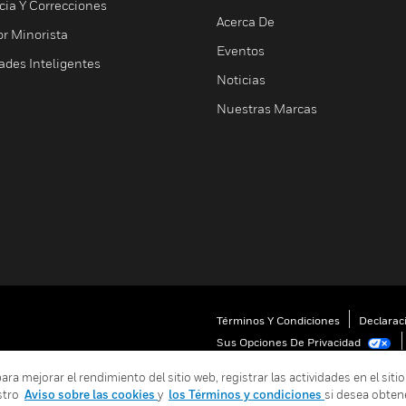
cia Y Correcciones
Acerca De
or Minorista
Eventos
ades Inteligentes
Noticias
Nuestras Marcas
Términos Y Condiciones
Declarac
Sus Opciones De Privacidad
 mejorar el rendimiento del sitio web, registrar las actividades en el sitio
stro
Aviso sobre las cookies
y
los Términos y condiciones
si desea obten