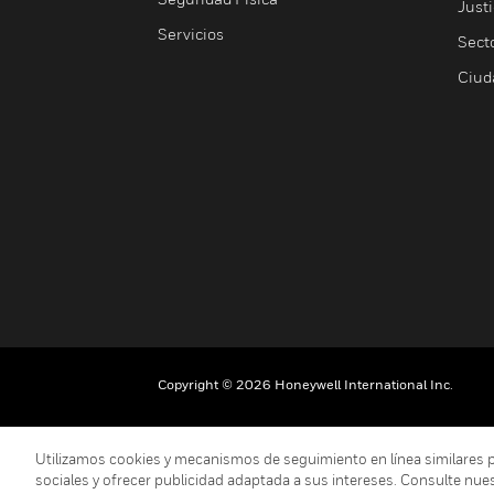
Justi
Servicios
Sect
Ciud
Copyright © 2026 Honeywell International Inc.
Utilizamos cookies y mecanismos de seguimiento en línea similares para
sociales y ofrecer publicidad adaptada a sus intereses. Consulte nue