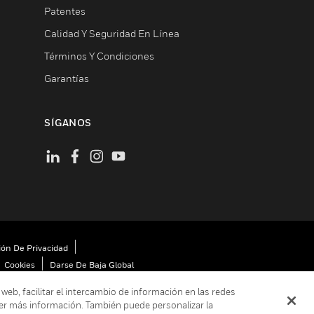
Patentes
Calidad Y Seguridad En Línea
Términos Y Condiciones
Garantías
SÍGANOS
ión De Privacidad
Cookies
Darse De Baja Global
 web, facilitar el intercambio de información en las redes
er más información. También puede personalizar la