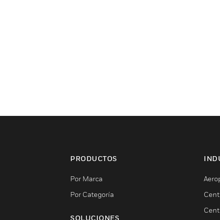
PRODUCTOS
IND
Por Marca
Aero
Por Categoría
Cent
Cent
SOLUCIONES