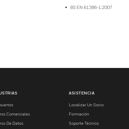
BS EN 61386-1:2007
USTRIAS
ASISTENCIA
puertos
Localizar Un Socio
ros Comerciales
Formación
ros De Datos
Soporte Técnico