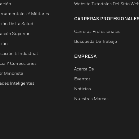
ación
Website Tutoriales Del Sitio We
rnamentales Y Militares
CARRERAS PROFESIONALE
ción De La Salud
Carreras Profesionales
ación Superior
Búsqueda De Trabajo
ción
cación E Industrial
EMPRESA
cia Y Correcciones
Acerca De
or Minorista
Eventos
ades Inteligentes
Noticias
Nuestras Marcas