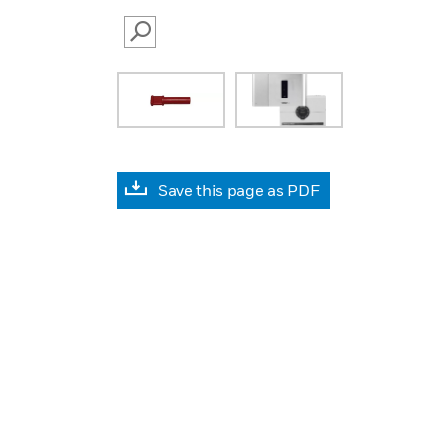
SEARCH
Save this page as PDF