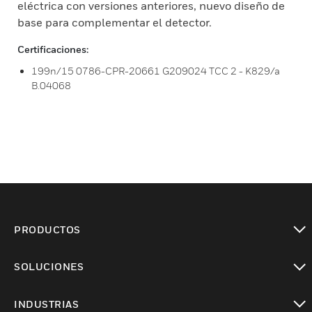
eléctrica con versiones anteriores, nuevo diseño de
base para complementar el detector.
Certificaciones:
199n/15 0786-CPR-20661 G209024 TCC 2 - K829/a
B.04068
PRODUCTOS
Cambiar vista
SOLUCIONES
Cambiar vista
INDUSTRIAS