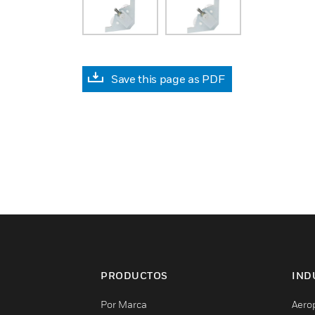
Save this page as PDF
PRODUCTOS
IND
Por Marca
Aero