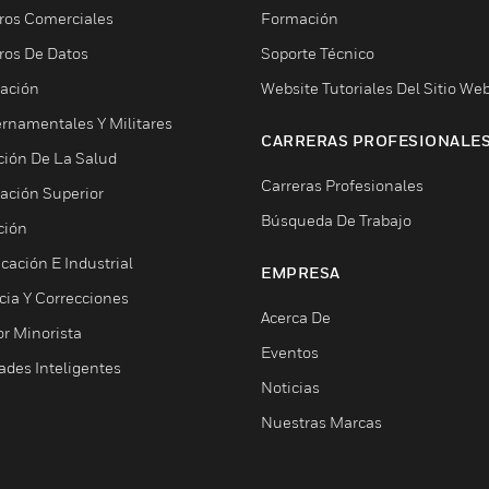
ros Comerciales
Formación
ros De Datos
Soporte Técnico
ación
Website Tutoriales Del Sitio We
rnamentales Y Militares
CARRERAS PROFESIONALE
ción De La Salud
Carreras Profesionales
ación Superior
Búsqueda De Trabajo
ción
cación E Industrial
EMPRESA
cia Y Correcciones
Acerca De
or Minorista
Eventos
ades Inteligentes
Noticias
Nuestras Marcas