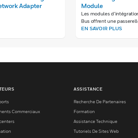
etwork Adapter
Module
Les modules d’intégratio
Bus offrent une passerell
connectée complète pour
EN SAVOIR PLUS
migration Niagara N4 de
le C-Bus.
TEURS
ASSISTANCE
ports
Recherche De Partenaires
ments Commerciaux
Formation
centers
Assistance Technique
ation
Tutoriels De Sites Web