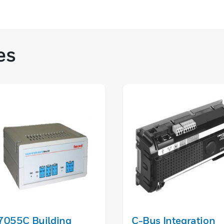
es
7055C Building
C-Bus Integration