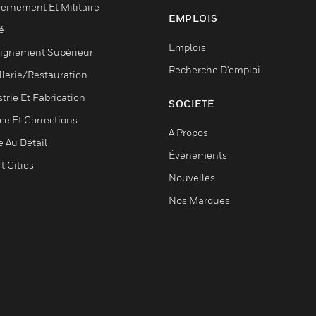
ernement Et Militaire
EMPLOIS
é
Emplois
ignement Supérieur
Recherche D'emploi
llerie/Restauration
trie Et Fabrication
SOCIÉTÉ
ce Et Corrections
À Propos
e Au Détail
Événements
t Cities
Nouvelles
Nos Marques