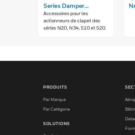
Series Damper
N
Actuator Accessories
Accessoires pour les
actionneurs de clapet des
séries N20, N34, S10 et S20.
PRODUITS
SEC
Par Marque
Aéro
Par Catégorie
Bâti
Data
SOLUTIONS
Form