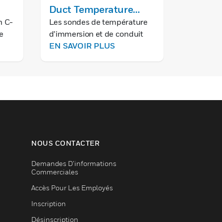
Duct Temperature
MNxx10
Sensors
Non-Sp
n C-
Les sondes de température
e
d’immersion et de conduit
Direct
 la
d’air ne sont pas polarisées.
EN SAVOIR PLUS
Actuat
puis
Ainsi, la connexion des fils en
sens inverse n’entraînera
aucun dysfonctionnement.
NOUS CONTACTER
Demandes D’informations
Commerciales
Accès Pour Les Employés
Inscription
Désinscription