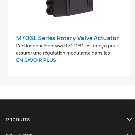
M7061 Series Rotary Valve Actuator
L'actionneur Honeywell M7061 est conçu pour
assurer une régulation modulante dans les
systèmes de chauffage et de climatisation. Cet
EN SAVOIR PLUS
actionneur se caractérise par des performances
de régulation élevées et une conception
robuste.
PRODUITS
toggle view