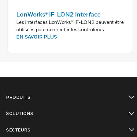
LonWorks® IF-LON2 Interface
Les interfaces LonWorks® IF-LON2 peuvent être
utilisées pour connecter les contrôleurs
Honeywell via leur port USB avec les réseaux
EN SAVOIR PLUS
LonWorks®.
PRODUITS
toggle view
SOLUTIONS
toggle view
SECTEURS