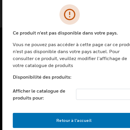
Ce produit n'est pas disponible dans votre pays.
Vous ne pouvez pas accéder à cette page car ce prod
PRODUITS
n’est pas disponible dans votre pays actuel. Pour
toggle view
consulter ce produit, veuillez modifier l’affichage de
SOLUTIONS
votre catalogue de produits
toggle view
Disponibilité des produits:
SECTEURS
toggle view
Afficher le catalogue de
ASSISTANCE
produits pour:
toggle view
EMPLOIS
toggle view
Retour à l’accueil
SOCIÉTÉ