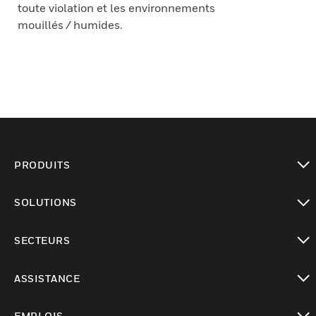
toute violation et les environnements
mouillés / humides.
PRODUITS
toggle view
SOLUTIONS
toggle view
SECTEURS
toggle view
ASSISTANCE
toggle view
EMPLOIS