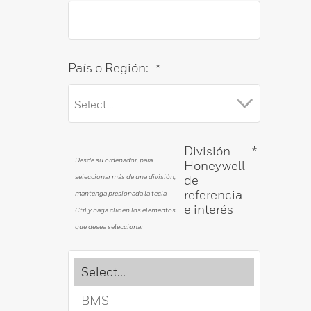
País o Región:
*
División
*
Desde su ordenador, para
Honeywell
seleccionar más de una división,
de
referencia
mantenga presionada la tecla
e interés
Ctrl y haga clic en los elementos
que desea seleccionar