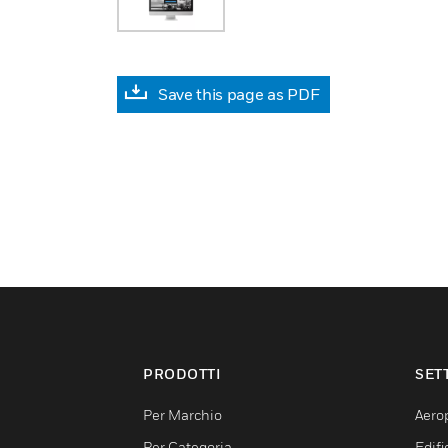
Save this page as PDF
PRODOTTI
SET
Per Marchio
Aerop
Per Categoria
Edif