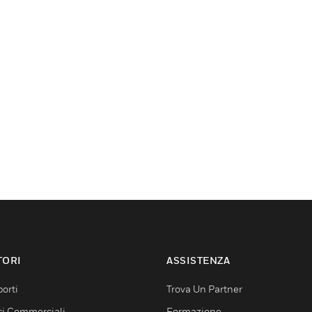
TORI
ASSISTENZA
orti
Trova Un Partner
ici Commerciali
Formazione