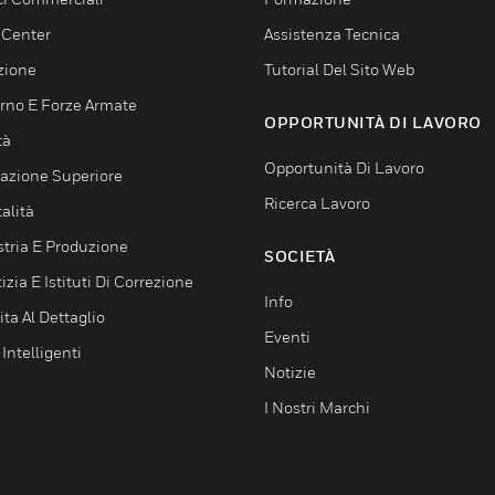
 Center
Assistenza Tecnica
zione
Tutorial Del Sito Web
rno E Forze Armate
OPPORTUNITÀ DI LAVORO
tà
Opportunità Di Lavoro
azione Superiore
Ricerca Lavoro
alità
stria E Produzione
SOCIETÀ
izia E Istituti Di Correzione
Info
ta Al Dettaglio
Eventi
 Intelligenti
Notizie
I Nostri Marchi