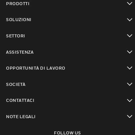
PRODOTTI
toggle view
SOLUZIONI
toggle view
SETTORI
toggle view
ASSISTENZA
toggle view
OPPORTUNITÀ DI LAVORO
toggle view
SOCIETÀ
toggle view
CONTATTACI
toggle view
NOTE LEGALI
toggle view
FOLLOW US