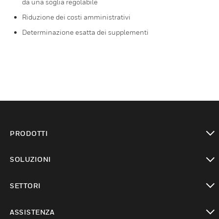
da una soglia regolabile
Riduzione dei costi amministrativi
Determinazione esatta dei supplementi
PRODOTTI
toggle view
SOLUZIONI
toggle view
SETTORI
toggle view
ASSISTENZA