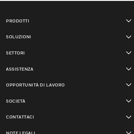
PRODOTTI
toggle view
SOLUZIONI
toggle view
SETTORI
toggle view
ASSISTENZA
toggle view
OPPORTUNITÀ DI LAVORO
toggle view
SOCIETÀ
toggle view
CONTATTACI
toggle view
NOTE LEGALI