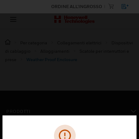
ORDINE ALL'INGROSSO
Per categoria
Collegamenti elettrici
Dispositivi
di cablaggio
Alloggiamenti
Scatole per interruttori e
prese
Weather Proof Enclosure
PRODOTTI
toggle view
SOLUZIONI