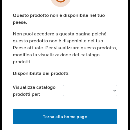
toggle view
SETTORI
Questo prodotto non è disponibile nel tuo
toggle view
ASSISTENZA
paese.
toggle view
Non puoi accedere a questa pagina poiché
OPPORTUNITÀ DI LAVORO
questo prodotto non è disponibile nel tuo
toggle view
Paese attuale. Per visualizzare questo prodotto,
SOCIETÀ
modifica la visualizzazione del catalogo
prodotti.
toggle view
CONTATTACI
Disponibilità dei prodotti:
toggle view
NOTE LEGALI
Visualizza catalogo
toggle view
prodotti per:
FOLLOW US
Torna alla home page