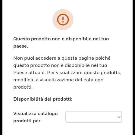
PRODOTTI
toggle view
SOLUZIONI
Questo prodotto non è disponibile nel tuo
paese.
toggle view
SETTORI
Non puoi accedere a questa pagina poiché
toggle view
questo prodotto non è disponibile nel tuo
ASSISTENZA
Paese attuale. Per visualizzare questo prodotto,
toggle view
modifica la visualizzazione del catalogo
OPPORTUNITÀ DI LAVORO
prodotti.
toggle view
Disponibilità dei prodotti:
SOCIETÀ
toggle view
Visualizza catalogo
CONTATTACI
prodotti per:
toggle view
NOTE LEGALI