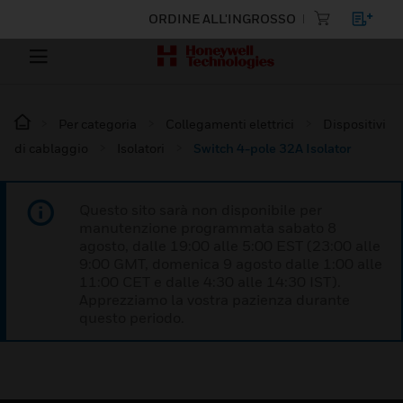
ORDINE ALL'INGROSSO
Per categoria
Collegamenti elettrici
Dispositivi
di cablaggio
Isolatori
Switch 4-pole 32A Isolator
Questo sito sarà non disponibile per
manutenzione programmata sabato 8
agosto, dalle 19:00 alle 5:00 EST (23:00 alle
9:00 GMT, domenica 9 agosto dalle 1:00 alle
11:00 CET e dalle 4:30 alle 14:30 IST).
Apprezziamo la vostra pazienza durante
questo periodo.