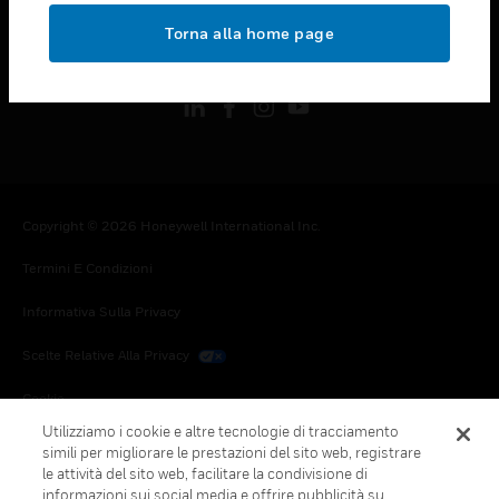
toggle view
Torna alla home page
FOLLOW US
Copyright © 2026 Honeywell International Inc.
Termini E Condizioni
Informativa Sulla Privacy
Scelte Relative Alla Privacy
Cookie
Utilizziamo i cookie e altre tecnologie di tracciamento
Annulla Sottoscrizione Globale
simili per migliorare le prestazioni del sito web, registrare
le attività del sito web, facilitare la condivisione di
informazioni sui social media e offrire pubblicità su