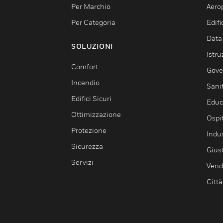
Per Marchio
Aerop
Per Categoria
Edif
Data
SOLUZIONI
Istru
Comfort
Gove
Incendio
Sani
Edifici Sicuri
Educ
Ottimizzazione
Ospit
Protezione
Indu
Sicurezza
Giust
Servizi
Vendi
Città