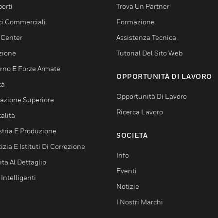
orti
Trova Un Partner
ici Commerciali
Formazione
 Center
Assistenza Tecnica
zione
Tutorial Del Sito Web
rno E Forze Armate
OPPORTUNITÀ DI LAVORO
tà
Opportunità Di Lavoro
azione Superiore
Ricerca Lavoro
alità
stria E Produzione
SOCIETÀ
izia E Istituti Di Correzione
Info
ta Al Dettaglio
Eventi
 Intelligenti
Notizie
I Nostri Marchi