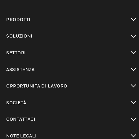
PRODOTTI
toggle view
SOLUZIONI
toggle view
SETTORI
toggle view
ASSISTENZA
toggle view
OPPORTUNITÀ DI LAVORO
toggle view
SOCIETÀ
toggle view
CONTATTACI
toggle view
NOTE LEGALI