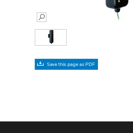
SEARCH
Save this page as PDF