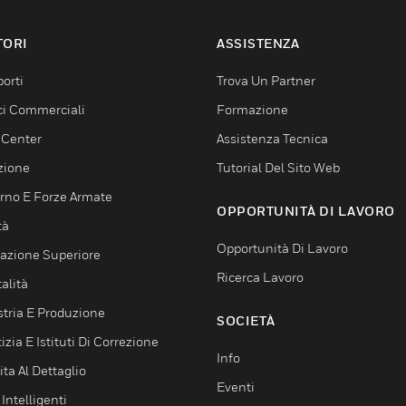
TORI
ASSISTENZA
orti
Trova Un Partner
ici Commerciali
Formazione
 Center
Assistenza Tecnica
zione
Tutorial Del Sito Web
rno E Forze Armate
OPPORTUNITÀ DI LAVORO
tà
Opportunità Di Lavoro
azione Superiore
Ricerca Lavoro
alità
stria E Produzione
SOCIETÀ
izia E Istituti Di Correzione
Info
ta Al Dettaglio
Eventi
 Intelligenti