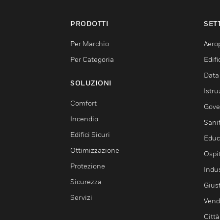
PRODOTTI
SET
Per Marchio
Aerop
Per Categoria
Edif
Data
SOLUZIONI
Istru
Comfort
Gove
Incendio
Sani
Edifici Sicuri
Educ
Ottimizzazione
Ospit
Protezione
Indu
Sicurezza
Giust
Servizi
Vendi
Città