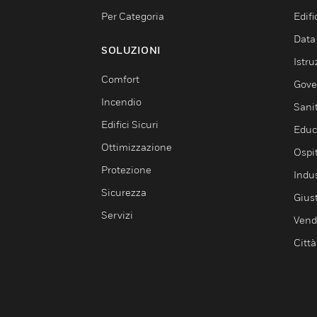
Per Categoria
Edif
Data
SOLUZIONI
Istru
Comfort
Gove
Incendio
Sani
Edifici Sicuri
Educ
Ottimizzazione
Ospit
Protezione
Indu
Sicurezza
Giust
Servizi
Vendi
Città