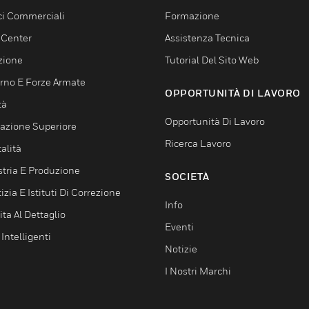
ici Commerciali
Formazione
 Center
Assistenza Tecnica
zione
Tutorial Del Sito Web
rno E Forze Armate
OPPORTUNITÀ DI LAVORO
tà
Opportunità Di Lavoro
azione Superiore
Ricerca Lavoro
alità
stria E Produzione
SOCIETÀ
izia E Istituti Di Correzione
Info
ta Al Dettaglio
Eventi
 Intelligenti
Notizie
I Nostri Marchi