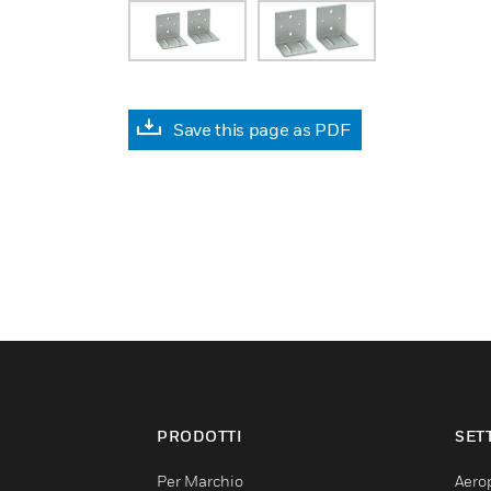
Save this page as PDF
PRODOTTI
SET
Per Marchio
Aerop