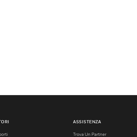
TORI
ASSISTENZA
orti
Trova Un Partner