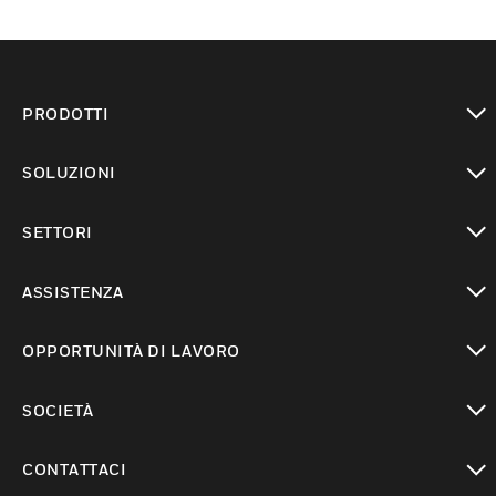
PRODOTTI
toggle view
SOLUZIONI
toggle view
SETTORI
toggle view
ASSISTENZA
toggle view
OPPORTUNITÀ DI LAVORO
toggle view
SOCIETÀ
toggle view
CONTATTACI