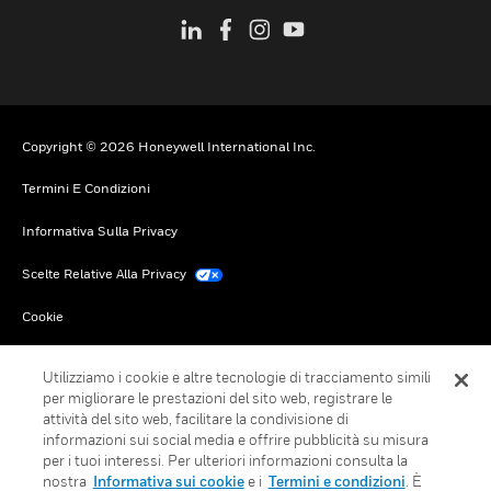
Copyright © 2026 Honeywell International Inc.
Termini E Condizioni
Informativa Sulla Privacy
Scelte Relative Alla Privacy
Cookie
Annulla Sottoscrizione Globale
Utilizziamo i cookie e altre tecnologie di tracciamento simili
per migliorare le prestazioni del sito web, registrare le
attività del sito web, facilitare la condivisione di
informazioni sui social media e offrire pubblicità su misura
per i tuoi interessi. Per ulteriori informazioni consulta la
nostra
Informativa sui cookie
e i
Termini e condizioni
. È