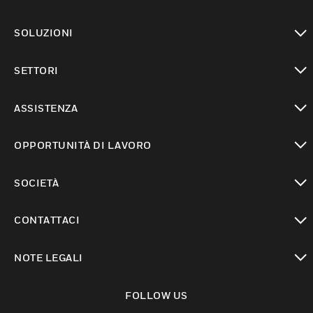
toggle view
SOLUZIONI
toggle view
SETTORI
toggle view
ASSISTENZA
toggle view
OPPORTUNITÀ DI LAVORO
toggle view
SOCIETÀ
toggle view
CONTATTACI
toggle view
NOTE LEGALI
toggle view
FOLLOW US