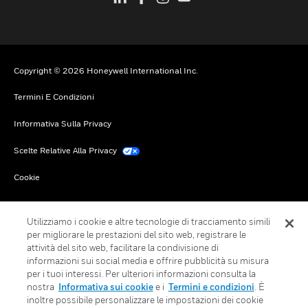
Copyright © 2026 Honeywell International Inc.
Termini E Condizioni
Informativa Sulla Privacy
Scelte Relative Alla Privacy
Cookie
Annulla Sottoscrizione Globale
Utilizziamo i cookie e altre tecnologie di tracciamento simili
per migliorare le prestazioni del sito web, registrare le
attività del sito web, facilitare la condivisione di
informazioni sui social media e offrire pubblicità su misura
per i tuoi interessi. Per ulteriori informazioni consulta la
nostra
Informativa sui cookie
e i
Termini e condizioni
. È
inoltre possibile personalizzare le impostazioni dei cookie