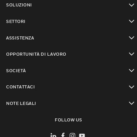
toggle view
SOLUZIONI
toggle view
SETTORI
toggle view
ASSISTENZA
toggle view
OPPORTUNITÀ DI LAVORO
toggle view
SOCIETÀ
toggle view
CONTATTACI
toggle view
NOTE LEGALI
toggle view
FOLLOW US