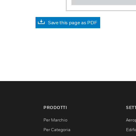
Save this page as PDF
PRODOTTI
SET
Per Marchio
Aerop
Per Categoria
Edif