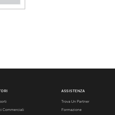
TORI
ASSISTENZA
orti
Trova Un Partner
ici Commerciali
Formazione