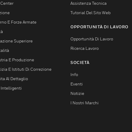
 Center
Assistenza Tecnica
zione
Tutorial Del Sito Web
rno E Forze Armate
OPPORTUNITÀ DI LAVORO
tà
Opportunità Di Lavoro
azione Superiore
Ricerca Lavoro
alità
stria E Produzione
SOCIETÀ
izia E Istituti Di Correzione
Info
ta Al Dettaglio
Eventi
 Intelligenti
Notizie
I Nostri Marchi